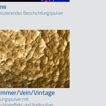
low
eszierendes Beschichtungspulver
ammer/Vein/Vintage
ungspulver mit
hlageffekt und Antikpulver