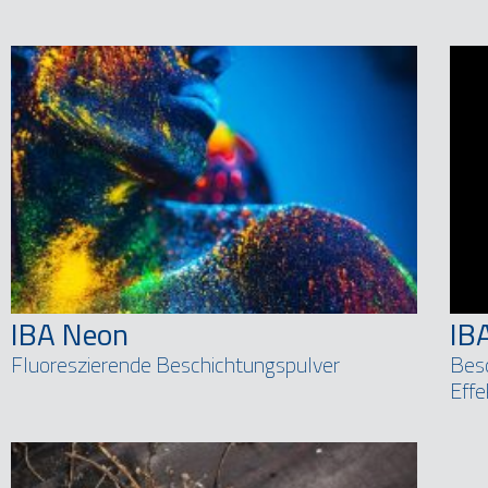
IBA Neon
IB
Fluoreszierende Beschichtungspulver
Besc
Effe