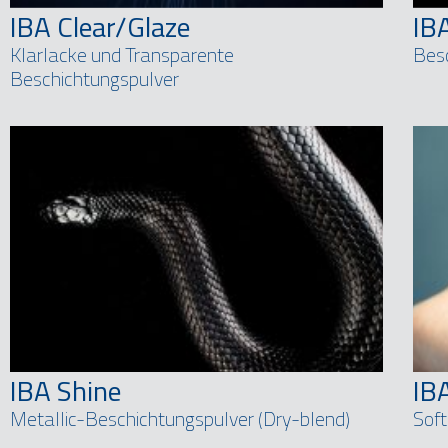
IBA Clear/Glaze
IB
Klarlacke und Transparente
Besc
Beschichtungspulver
IBA Shine
IB
Metallic-Beschichtungspulver (Dry-blend)
Soft