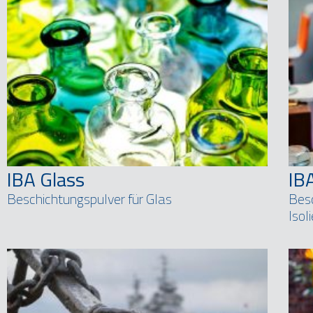
IBA Glass
IB
Beschichtungspulver für Glas
Besc
Isol