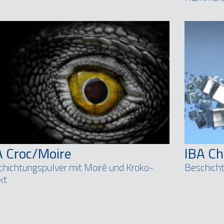
A Croc/Moire
IBA C
hichtungspulver mit Moiré und Kroko-
Beschicht
kt