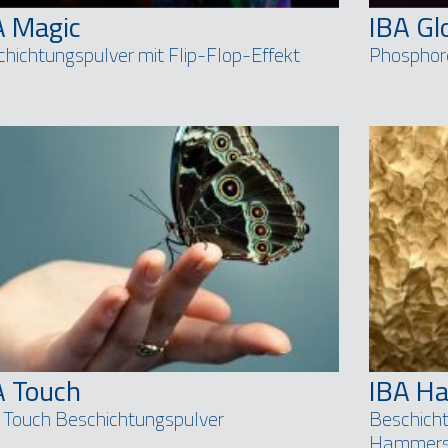
A Magic
IBA G
hichtungspulver mit Flip-Flop-Effekt
Phosphor
A Touch
IBA H
 Touch Beschichtungspulver
Beschicht
Hammersc