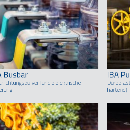
A Busbar
IBA Pu
hichtungspulver für die elektrische
Duroplast
ierung
härtend)